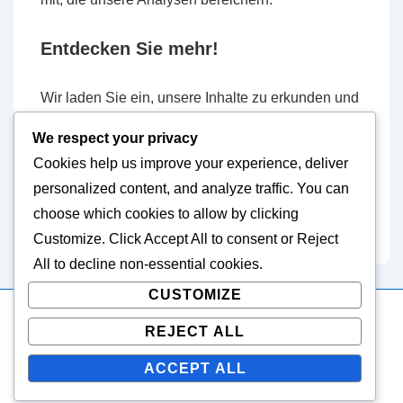
Entdecken Sie mehr!
Wir laden Sie ein, unsere Inhalte zu erkunden und
Teil unserer Gemeinschaft zu werden. Wenn Sie
We respect your privacy
Fragen oder Anregungen haben, zögern Sie nicht,
Cookies help us improve your experience, deliver
uns unter
hello@tt-kreis-vogelsberg.de
zu
personalized content, and analyze traffic. You can
kontaktieren. Lassen Sie uns gemeinsam die Welt
choose which cookies to allow by clicking
des Fußballs entdecken!
Customize
. Click
Accept All
to consent or
Reject
All
to decline non-essential cookies.
CUSTOMIZE
REJECT ALL
Copyright © 2026
tt-kreis-vogelsberg.de
| Powered by
Responsive Theme
ACCEPT ALL