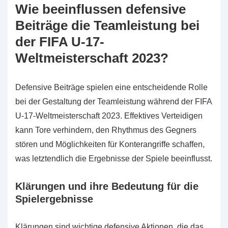
Wie beeinflussen defensive
Beiträge die Teamleistung bei
der FIFA U-17-
Weltmeisterschaft 2023?
Defensive Beiträge spielen eine entscheidende Rolle
bei der Gestaltung der Teamleistung während der FIFA
U-17-Weltmeisterschaft 2023. Effektives Verteidigen
kann Tore verhindern, den Rhythmus des Gegners
stören und Möglichkeiten für Konterangriffe schaffen,
was letztendlich die Ergebnisse der Spiele beeinflusst.
Klärungen und ihre Bedeutung für die
Spielergebnisse
Klärungen sind wichtige defensive Aktionen, die das