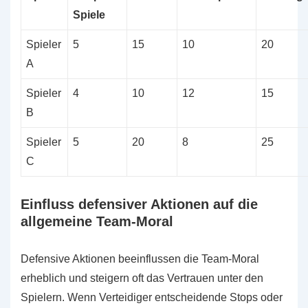
Spiele
Spieler
5
15
10
20
A
Spieler
4
10
12
15
B
Spieler
5
20
8
25
C
Einfluss defensiver Aktionen auf die
allgemeine Team-Moral
Defensive Aktionen beeinflussen die Team-Moral
erheblich und steigern oft das Vertrauen unter den
Spielern. Wenn Verteidiger entscheidende Stops oder