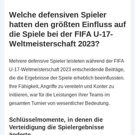
Welche defensiven Spieler
hatten den größten Einfluss auf
die Spiele bei der FIFA U-17-
Weltmeisterschaft 2023?
Mehrere defensive Spieler leisteten während der FIFA
U-17-Weltmeisterschaft 2023 entscheidende Beiträge,
die die Ergebnisse der Spiele erheblich beeinflussten.
Ihre Fähigkeit, Angriffe zu vereiteln und Konter zu
initiieren, war für die Leistungen ihrer Teams im
gesamten Turnier von wesentlicher Bedeutung.
Schlüsselmomente, in denen die
Verteidigung die Spielergebnisse
änderte