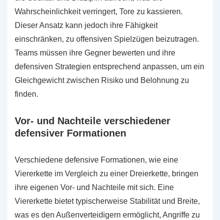
Wahrscheinlichkeit verringert, Tore zu kassieren.
Dieser Ansatz kann jedoch ihre Fähigkeit
einschränken, zu offensiven Spielzügen beizutragen.
Teams müssen ihre Gegner bewerten und ihre
defensiven Strategien entsprechend anpassen, um ein
Gleichgewicht zwischen Risiko und Belohnung zu
finden.
Vor- und Nachteile verschiedener
defensiver Formationen
Verschiedene defensive Formationen, wie eine
Viererkette im Vergleich zu einer Dreierkette, bringen
ihre eigenen Vor- und Nachteile mit sich. Eine
Viererkette bietet typischerweise Stabilität und Breite,
was es den Außenverteidigern ermöglicht, Angriffe zu