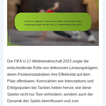
Die FIFA U-17-Weltmeisterschaft 2023 zeigte die
entscheidende Rolle von defensiven Leistungsträgern,
deren Positionsstatistiken ihre Effektivität auf dem
Platz offenbaren. Kennzahlen wie Interceptions und
Erfolgsquoten bei Tackles heben hervor, wie diese
Spieler nicht nur Tore verhindern, sondern auch die
Dynamik des Spiels beeinflussen und zum