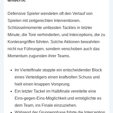
Defensive Spieler wendeten oft den Verlauf von
Spielen mit zeitgerechten Interventionen.
Schlüsselmomente umfassten Tackles in letzter
Minute, die Tore verhinderten, und Interceptions, die zu
Konterangriffen führten. Solche Aktionen bewahrten
nicht nur Führungen, sondern verschoben auch das
Momentum zugunsten ihrer Teams.
Im Viertelfinale stoppte ein entscheidender Block
eines Verteidigers einen kraftvollen Schuss und
hielt einen knappen Vorsprung.
Ein letzter Tackel im Halbfinale vereitelte eine
Eins-gegen-Eins-Möglichkeit und ermöglichte es
dem Team, ins Finale einzuziehen.
Während der Gruppenphase führte die Interception