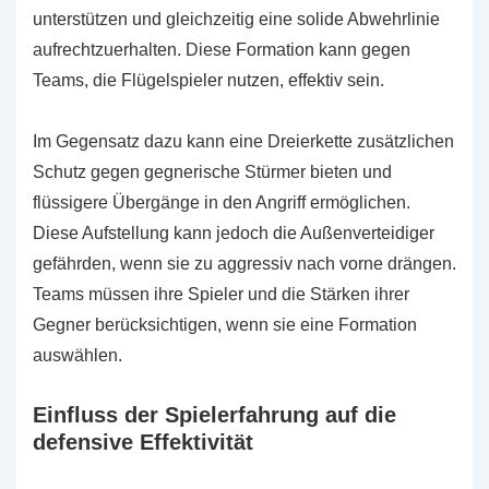
unterstützen und gleichzeitig eine solide Abwehrlinie
aufrechtzuerhalten. Diese Formation kann gegen
Teams, die Flügelspieler nutzen, effektiv sein.
Im Gegensatz dazu kann eine Dreierkette zusätzlichen
Schutz gegen gegnerische Stürmer bieten und
flüssigere Übergänge in den Angriff ermöglichen.
Diese Aufstellung kann jedoch die Außenverteidiger
gefährden, wenn sie zu aggressiv nach vorne drängen.
Teams müssen ihre Spieler und die Stärken ihrer
Gegner berücksichtigen, wenn sie eine Formation
auswählen.
Einfluss der Spielerfahrung auf die
defensive Effektivität